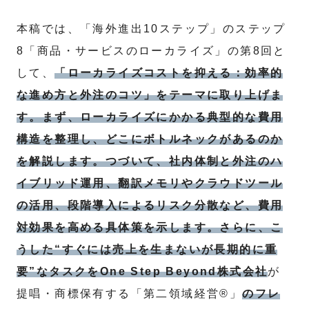
本稿では、「海外進出10ステップ」のステップ
8「商品・サービスのローカライズ」の第8回と
して、
「ローカライズコストを抑える：効率的
な進め方と外注のコツ」をテーマに取り上げま
す。まず、ローカライズにかかる典型的な費用
構造を整理し、どこにボトルネックがあるのか
を解説します。つづいて、社内体制と外注のハ
イブリッド運用、翻訳メモリやクラウドツール
の活用、段階導入によるリスク分散など、費用
対効果を高める具体策を示します。さらに、こ
うした“すぐには売上を生まないが長期的に重
要”なタスクをOne Step Beyond株式会社
が
提唱・商標保有する「第二領域経営®」
のフレ