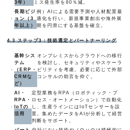
3年）
ミス発生率を80％減。
長期ビジ
例）AIによる需要予測や人材配置最
ョン（3
適化を行い、新規事業創出や海外展
年以上）
開を円滑にする基盤を確立。
4.3 ステップ3：技術選定とパートナーリング
基幹シス
オンプレミスからクラウドへの移行
テム
を検討し、セキュリティやスケーラ
（ERP・
ビリティを考慮。必要に応じて外部
CRMな
コンサルの助言を仰ぐ。
ど）
AI・
定型業務をRPA（ロボティック・プ
RPA・
ロセス・オートメーション）で自動化
IoTの
し、生産ラインにはIoTセンサーを設
活用
置。集めたデータをAIが分析して経営
判断をサポート。
パート
自社にない技術やノウハウは積極的に