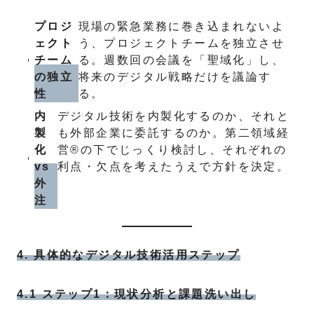
プロジ
現場の緊急業務に巻き込まれないよ
ェクト
う、プロジェクトチームを独立させ
チーム
る。週数回の会議を「聖域化」し、
の独立
将来のデジタル戦略だけを議論す
性
る。
内
デジタル技術を内製化するのか、それと
製
も外部企業に委託するのか。第二領域経
化
営®の下でじっくり検討し、それぞれの
vs
利点・欠点を考えたうえで方針を決定。
外
注
4. 具体的なデジタル技術活用ステップ
4.1 ステップ1：現状分析と課題洗い出し