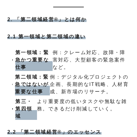
2. 「第二領域経営®」とは何か
2.1 第一領域と第二領域の違い
第一領域：緊
例：クレーム対応、故障・障
急かつ重要な
害対応、大型顧客の緊急案件
仕事
など。
第二領域：緊
例：デジタル化プロジェクトの
急ではないが
企画、長期的なIT戦略、人材育
重要な仕事
成、新市場のリサーチ。
第三・
より重要度の低いタスクや無駄な雑
第四領
務。できるだけ削減していく。
域
2.2 「第二領域経営®」のエッセンス