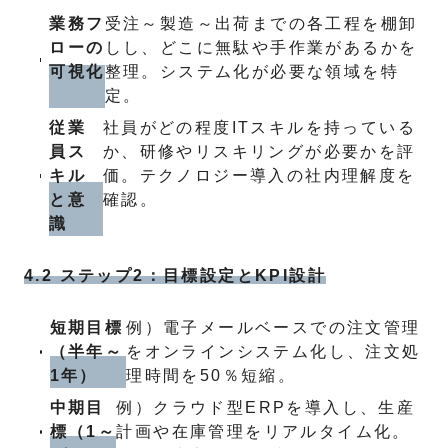
業務フ
受注～製造～出荷までの各工程を棚卸
ローの
しし、どこに無駄や手作業があるかを
可視化
整理。システム化が必要な領域を特
定。
従業
社員がどの程度ITスキルを持っている
員ス
か、研修やリスキリングが必要かを評
キル
価。テクノロジー導入の社内理解度を
と意
確認。
識
4.2 ステップ2：目標設定とKPI設計
短期目標
例）電子メールベースでの注文管理
（半年～
をオンラインシステム化し、注文処
1年）
理時間を50％短縮。
中期目
例）クラウド型ERPを導入し、生産
標（1～
計画や在庫管理をリアルタイム化。