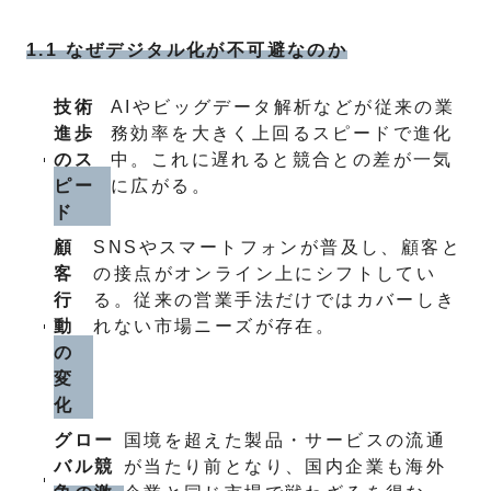
1.1 なぜデジタル化が不可避なのか
技術
AIやビッグデータ解析などが従来の業
進歩
務効率を大きく上回るスピードで進化
のス
中。これに遅れると競合との差が一気
ピー
に広がる。
ド
顧
SNSやスマートフォンが普及し、顧客と
客
の接点がオンライン上にシフトしてい
行
る。従来の営業手法だけではカバーしき
動
れない市場ニーズが存在。
の
変
化
グロー
国境を超えた製品・サービスの流通
バル競
が当たり前となり、国内企業も海外