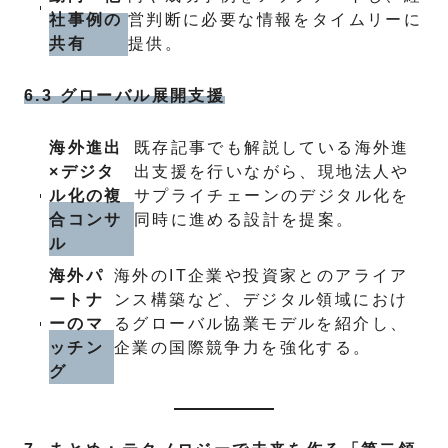
社事例の
営判断に必要な情報をタイムリーに
共有
提供。
6.3 グローバル展開支援
海外進出
既存記事でも解説している海外進
×デジタ
出支援を行いながら、現地法人や
ル化の複
サプライチェーンのデジタル化を
合コンサ
同時に進める設計を提案。
ル
海外パ
海外のIT企業や投資家とのアライア
ートナ
ンス構築など、デジタル領域におけ
ーのマ
るグローバル協業モデルを紹介し、
ッチン
企業の国際競争力を強化する。
グ