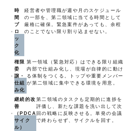
時
経営者や管理職が週や月のスケジュール
間
の一部を、第二領域に当てる時間として
ブ
厳格に確保。緊急案件があっても、余程
ロ
のことでない限り割り込ませない。
ッ
ク
化
権限
第一領域（緊急対応）はできる限り組織
委
内部で仕組み化し、現場が自律的に動け
譲・
る体制をつくる。トップや重要メンバー
仕組
が第二領域に集中できる環境を用意。
み化
継続的改
第二領域のタスクも定期的に進捗を
善
評価し、新たな課題を洗い出して次
（PDCA
回の戦略に反映させる。単発の会議
サイク
で終わらせず、サイクルを回す。
ル）