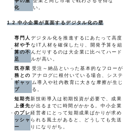
争の激
企業と同じ市場で戦わざるを得な
化
い。
1.2 中小企業が直面するデジタル化の壁
専門人
デジタル化を推進するにあたって高度
材や予
なIT人材を確保したり、開発予算を組
算の不
んだりするのは大企業に比べてハード
足
ルが高い。
既存業
受注～納品といった基本的なフローが
務との
アナログに根付いている場合、システ
ギャッ
ム導入や社内教育に大きな摩擦が生じ
プ
る。
短期売
新技術導入は初期投資が必要で、成果
上優先
が出るまでに時間がかかる。中小企業
のプレ
経営者にとって短期成果ばかりが求め
ッシャ
られる風土があると、どうしても先送
ー
りになりがち。