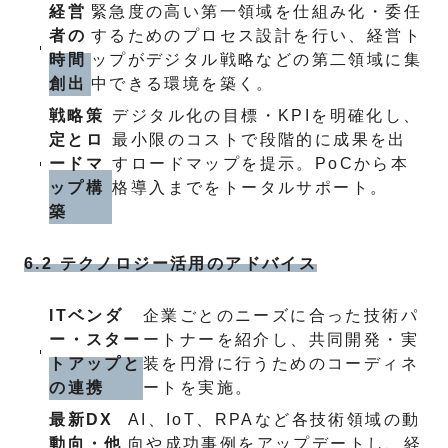
経営
緊急度の高い第一領域を仕組み化・委任
者の
するためのプロセス設計を行い、経営ト
時間
ップがデジタル戦略などの第二領域に集
創出
中できる環境を築く。
戦略策
デジタル化の目標・KPIを明確化し、
定とロ
最小限のコストで段階的に成果を出
ードマ
すロードマップを提示。PoCから本
ップ構
格導入までをトータルサポート。
築
6.2 テクノロジー活用のアドバイス
ITベンダ
企業ごとのニーズに合った技術パ
ー・スター
ートナーを紹介し、共同開発・実
トアップと
装を円滑に行うためのコーディネ
の連携
ートを実施。
最新DX
AI、IoT、RPAなど各技術領域の動
動向・他
向や成功事例をアップデートし、経