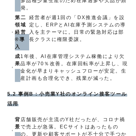
多品種少量生産のため在庫過多や欠品が頻
発。
第二
経営者が週1回の「DX推進会議」を設
領域
定し、ERPとAI在庫予測システムの導
経営
入を主テーマに。日常の緊急対応は部
®導
長クラスに権限委譲。
入
成
1年後、AI在庫管理システム稼働により欠
果
品率が70％改善。在庫回転率が上昇し、現
金化が早まりキャッシュフローが安定。生
産計画も合理化でき、残業が減った。
5.2 事例B：小売業Y社のオンライン接客ツール
活用
背
店舗販売が主流のY社だったが、コロナ禍
景
で売上が急落。ECサイトはあったもの
の、更新や顧客サポートが不十分で手つか