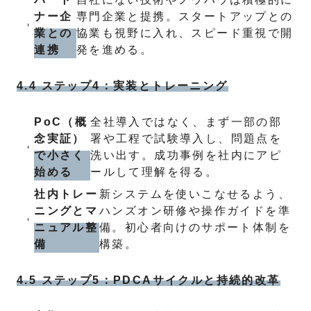
ナー企
専門企業と提携。スタートアップとの
業との
協業も視野に入れ、スピード重視で開
連携
発を進める。
4.4 ステップ4：実装とトレーニング
PoC（概
全社導入ではなく、まず一部の部
念実証）
署や工程で試験導入し、問題点を
で小さく
洗い出す。成功事例を社内にアピ
始める
ールして理解を得る。
社内トレー
新システムを使いこなせるよう、
ニングとマ
ハンズオン研修や操作ガイドを準
ニュアル整
備。初心者向けのサポート体制を
備
構築。
4.5 ステップ5：PDCAサイクルと持続的改革