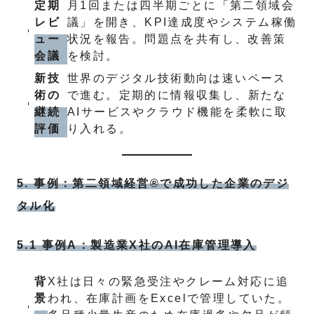
定期
月1回または四半期ごとに「第二領域会
レビ
議」を開き、KPI達成度やシステム稼働
ュー
状況を報告。問題点を共有し、改善策
会議
を検討。
新技
世界のデジタル技術動向は速いペース
術の
で進む。定期的に情報収集し、新たな
継続
AIサービスやクラウド機能を柔軟に取
評価
り入れる。
5. 事例：第二領域経営®で成功した企業のデジ
タル化
5.1 事例A：製造業X社のAI在庫管理導入
背
X社は日々の緊急受注やクレーム対応に追
景
われ、在庫計画をExcelで管理していた。