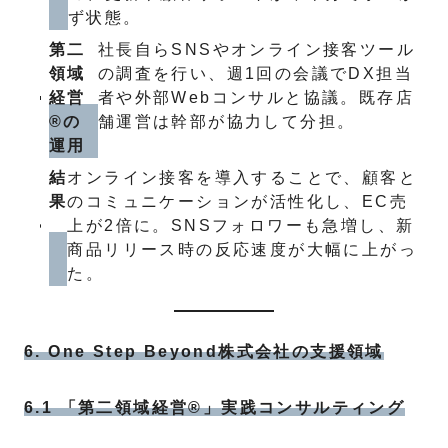
ず状態。
第二
社長自らSNSやオンライン接客ツール
領域
の調査を行い、週1回の会議でDX担当
経営
者や外部Webコンサルと協議。既存店
®の
舗運営は幹部が協力して分担。
運用
結
オンライン接客を導入することで、顧客と
果
のコミュニケーションが活性化し、EC売
上が2倍に。SNSフォロワーも急増し、新
商品リリース時の反応速度が大幅に上がっ
た。
6. One Step Beyond株式会社の支援領域
6.1 「第二領域経営®」実践コンサルティング