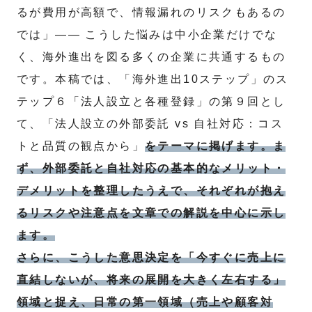
るが費用が高額で、情報漏れのリスクもあるの
では」―― こうした悩みは中小企業だけでな
く、海外進出を図る多くの企業に共通するもの
です。本稿では、「海外進出10ステップ」のス
テップ６「法人設立と各種登録」の第９回とし
て、「法人設立の外部委託 vs 自社対応：コス
トと品質の観点から」
をテーマに掲げます。ま
ず、外部委託と自社対応の基本的なメリット・
デメリットを整理したうえで、それぞれが抱え
るリスクや注意点を文章での解説を中心に示し
ます。
さらに、こうした意思決定を「今すぐに売上に
直結しないが、将来の展開を大きく左右する」
領域と捉え、日常の第一領域（売上や顧客対