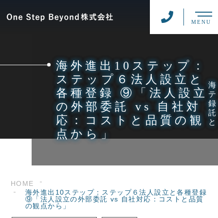
MENU
海外進出10ステップ：
ステップ６法人設立と
各種登録 ⑨「法人設立
の外部委託 vs 自社対
応：コストと品質の観
点から」
HOME
海外進出10ステップ：ステップ６法人設立と各種登録
⑨「法人設立の外部委託 vs 自社対応：コストと品質
の観点から」