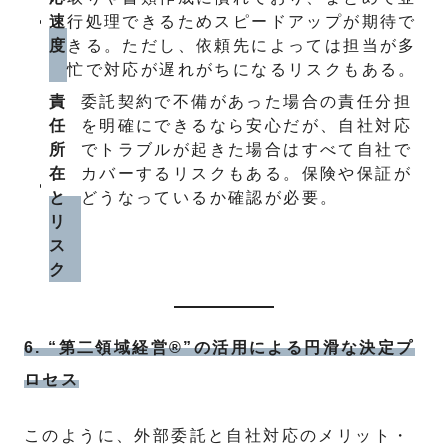
速
行処理できるためスピードアップが期待で
度
きる。ただし、依頼先によっては担当が多
忙で対応が遅れがちになるリスクもある。
責
委託契約で不備があった場合の責任分担
任
を明確にできるなら安心だが、自社対応
所
でトラブルが起きた場合はすべて自社で
在
カバーするリスクもある。保険や保証が
と
どうなっているか確認が必要。
リ
ス
ク
6. “第二領域経営®”の活用による円滑な決定プ
ロセス
このように、外部委託と自社対応のメリット・