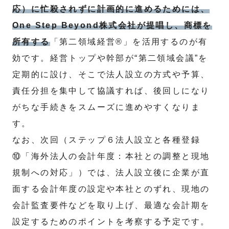
応）に忙殺されずに計画的に進めるためには、
One Step Beyond株式会社が提唱し、商標を
所有する
「第二領域経営®」を活用するのが有
効です。経営トップや幹部が“第二領域会議”を
定期的に設け、そこで法人設立の方式や予算、
責任分担を集中して協議すれば、後回しになり
がちな手続きをスムーズに進めやすくなりま
す。
なお、次回（ステップ６法人設立と各種登録
⑩「海外法人の会計年度：本社との調整と現地
規制への対応」）では、法人設立後に企業が直
面する会計年度の設定や本社とのずれ、現地の
会計監査要件などを取り上げ、最適な会計期を
設定するためのポイントを考察する予定です。