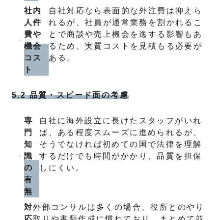
社内
自社対応なら表面的な外注費は抑えら
人件
れるが、社員が通常業務を割かれるこ
費や
とで商談や売上機会を逸する影響もあ
機会
るため、実質コストを見積もる必要が
コス
ある。
ト
5.2 品質・スピード面の考慮
専
自社に海外設立に長けたスタッフがいれ
門
ば、ある程度スムーズに進められるが、
知
そうでなければ初めての国で法律を理解
識
するだけでも時間がかかり、品質を担保
の
しにくい。
有
無
対
外部コンサルは多くの場合、役所とのやり
応
取りや書類作成に慣れており、まとめて並