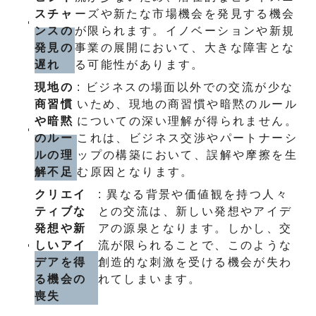
スチャ
ーズや新たな市場機会を発見する機会
ンスの
が限られます。イノベーションや新規
発見の
事業の展開において、大きな障害とな
遅れ
る可能性があります。
現地の
: ビジネスの場面以外での交流が少な
商習慣
いため、現地の商習慣や暗黙のルール
や暗黙
についての深い理解が得られません。
のルー
これは、ビジネス交渉やパートナーシ
ルの理
ップの構築において、誤解や摩擦を生
解不足
む原因となります。
クリエイ
: 異なる背景や価値観を持つ人々
ティブな
との交流は、新しい発想やアイデ
発想や新
アの源泉となります。しかし、交
しいアイ
流が限られることで、このような
デアを得
創造的な刺激を受ける機会が失わ
る機会の
れてしまいます。
喪失