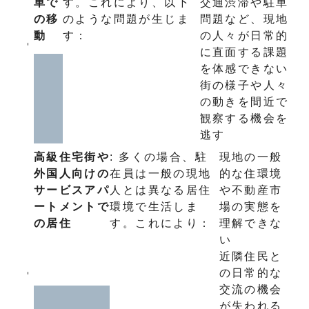
車で
す。これにより、以下
交通渋滞や駐車
の移
のような問題が生じま
問題など、現地
動
す：
の人々が日常的
に直面する課題
を体感できない
街の様子や人々
の動きを間近で
観察する機会を
逃す
高級住宅街や
: 多くの場合、駐
現地の一般
外国人向けの
在員は一般の現地
的な住環境
サービスアパ
人とは異なる居住
や不動産市
ートメントで
環境で生活しま
場の実態を
の居住
す。これにより：
理解できな
い
近隣住民と
の日常的な
交流の機会
が失われる