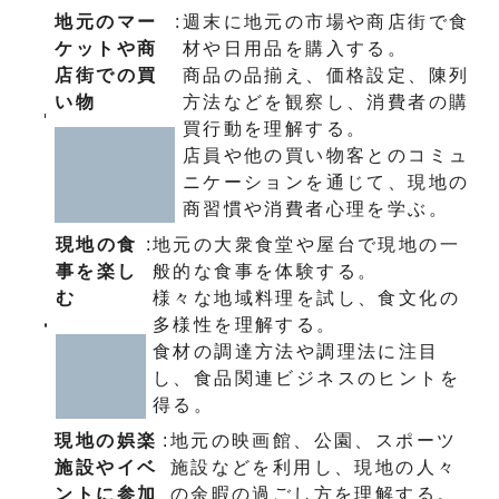
地元のマー
:
週末に地元の市場や商店街で食
ケットや商
材や日用品を購入する。
店街での買
商品の品揃え、価格設定、陳列
い物
方法などを観察し、消費者の購
買行動を理解する。
店員や他の買い物客とのコミュ
ニケーションを通じて、現地の
商習慣や消費者心理を学ぶ。
現地の食
:
地元の大衆食堂や屋台で現地の一
事を楽し
般的な食事を体験する。
む
様々な地域料理を試し、食文化の
多様性を理解する。
食材の調達方法や調理法に注目
し、食品関連ビジネスのヒントを
得る。
現地の娯楽
:
地元の映画館、公園、スポーツ
施設やイベ
施設などを利用し、現地の人々
ントに参加
の余暇の過ごし方を理解する。