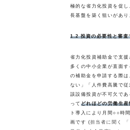
極的な省力化投資を促し
長基盤を築く狙いがあり
1.2 投資の必要性と審
省力化投資補助金で支援
多くの中小企業が直面す
の補助金を申請する際は
ない」「人件費高騰で従
該設備投資が不可欠であ
って
どれほどの労働生産
ト導入により月間○○時
画です (
担当者に聞く 「