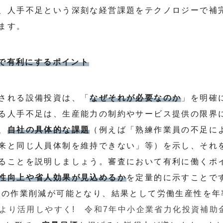
、人手不足という深刻な経営課題をテクノロジーで補
ます。
査で有利にするポイント
される設備投資は、「
なぜそれが必要なのか
」を明確
る人手不足は、生産能力の制約やサービス提供の限界
、
自社の具体的な課題
（例えば「熟練作業員の不足に
来と同じ人員体制を維持できない」等）を示し、それ
ることを説明しましょう。審査において有利に働くポ
性向上や省人効果が見込めるか
を定量的に示すことで
間の作業削減が可能となり、結果として労働生産性を年
より活用しやすく! 令和7年中小企業省力化投資補助金