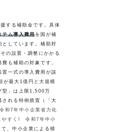
支援する補助金です。具体
ステム導入費用
を国が補
的としています。補助対
、その設置・調整にかかる
築費も補助の対象です。
装置一式の導入費用が該
額が最大1億円と大規模
」は上限1,500万
遇される特例措置（「大
 令和7年中小企業省力化
しやすく! 令和7年中小
して、中小企業による積