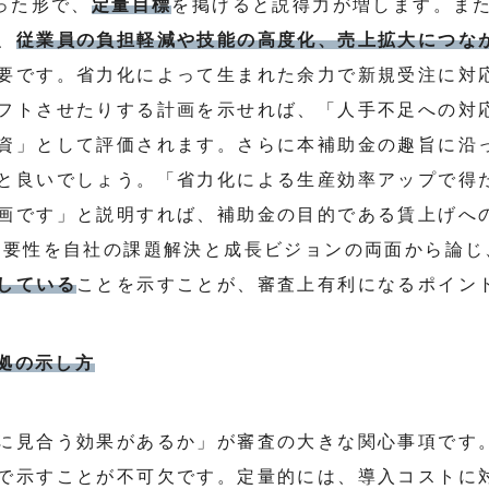
った形で、
定量目標
を掲げると説得力が増します。ま
、
従業員の負担軽減や技能の高度化、売上拡大につな
要です。省力化によって生まれた余力で新規受注に対
フトさせたりする計画を示せれば、「人手不足への対
資」として評価されます。さらに本補助金の趣旨に沿
と良いでしょう。「省力化による生産効率アップで得
画です」と説明すれば、補助金の目的である賃上げへ
必要性を自社の課題解決と成長ビジョンの両面から論じ
している
ことを示すことが、審査上有利になるポイン
根拠の示し方
に見合う効果があるか」が審査の大きな関心事項です
で示すことが不可欠です。定量的には、導入コストに