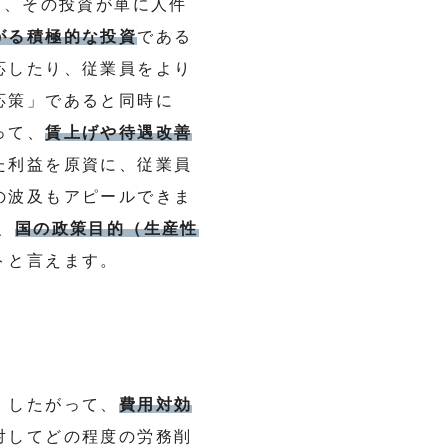
た、その投資が単に人件
がる積極的な投資
である
応したり、従業員をより
応策」であると同時に
って、
賃上げや待遇改善
た利益を原資に、従業員
の波及もアピールできま
、
国の政策目的（生産性
トと言えます。
。したがって、
費用対効
対してどの程度の労務削