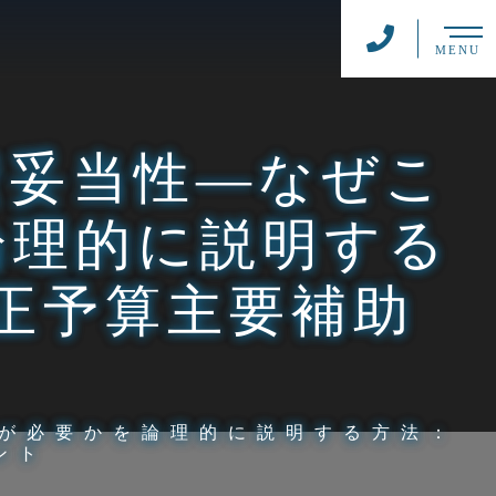
MENU
資妥当性―なぜこ
論理的に説明する
正予算主要補助
が必要かを論理的に説明する方法：
ント