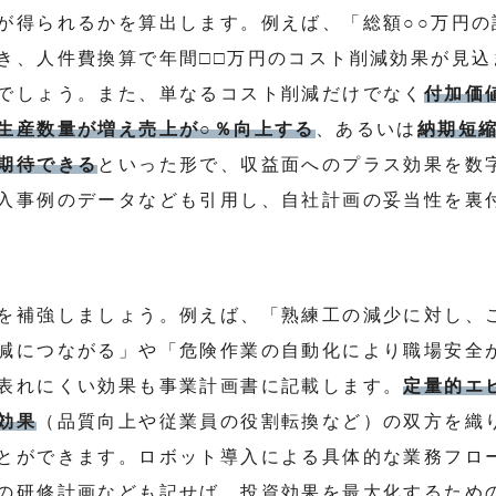
が得られるかを算出します。例えば、「総額○○万円の
き、人件費換算で年間□□万円のコスト削減効果が見込
でしょう。また、単なるコスト削減だけでなく
付加価
生産数量が増え売上が○％向上する
、あるいは
納期短
期待できる
といった形で、収益面へのプラス効果を数
入事例のデータなども引用し、自社計画の妥当性を裏
を補強しましょう。例えば、「熟練工の減少に対し、
減につながる」や「危険作業の自動化により職場安全
表れにくい効果も事業計画書に記載します。
定量的エ
効果
（品質向上や従業員の役割転換など）の双方を織
とができます。ロボット導入による具体的な業務フロ
の研修計画なども記せば、投資効果を最大化するため