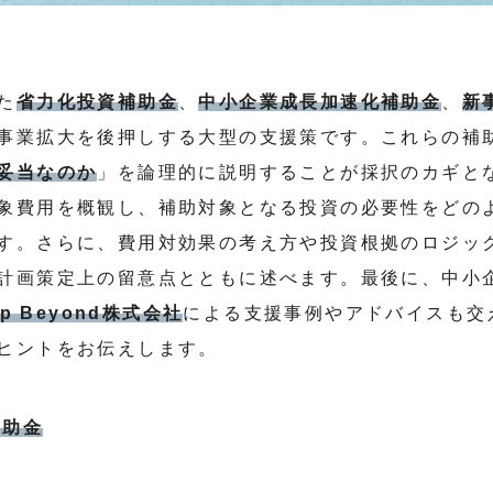
た
省力化投資補助金
、
中小企業成長加速化補助金
、
新
事業拡大を後押しする大型の支援策です。これらの補
妥当なのか
」を論理的に説明することが採択のカギと
象費用を概観し、補助対象となる投資の必要性をどの
す。さらに、費用対効果の考え方や投資根拠のロジッ
計画策定上の留意点とともに述べます。最後に、中小
ep Beyond株式会社
による支援事例やアドバイスも交
ヒントをお伝えします。
補助金