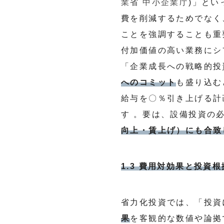
業省 中小企業庁
)」とい
費を削減するためでなく
ことを強調することも重
付加価値の高い業務にシ
「企業成長への戦略的投
へのコミット
も盛り込む
給与を〇％引き上げる計
す 。要は、設備投資の
向上・賃上げ）にも合致
1.3 費用対効果と投資
省力化投資では、「投資
果
を客観的な数値や論拠