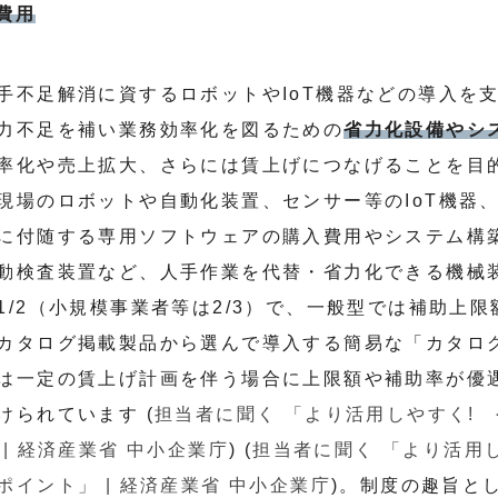
象費用
手不足解消に資するロボットやIoT機器などの導入を
力不足を補い業務効率化を図るための
省力化設備やシ
率化や売上拡大、さらには賃上げにつなげることを目
現場のロボットや自動化装置、センサー等のIoT機器
に付随する専用ソフトウェアの購入費用やシステム構
動検査装置など、人手作業を代替・省力化できる機械
1/2（小規模事業者等は2/3）で、一般型では補助上限
カタログ掲載製品から選んで導入する簡易な「カタログ型
は一定の賃上げ計画を伴う場合に上限額や補助率が優
けられています (
担当者に聞く 「より活用しやすく!
| 経済産業省 中小企業庁
) (
担当者に聞く 「より活用
イント」 | 経済産業省 中小企業庁
)。制度の趣旨と