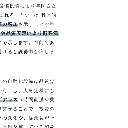
設備投資により年間△△
まれる」といった具体的
値の増加
も示すことが重
縮や品質安定により顧客満
字で示します。可能であ
付けると説得力が増しま
この自動化設備は品質ば
が向上し、人材定着にも
ビデンス
（時間削減や費
り交ぜることで、投資の
ーの変化や、従業員がそ
の体制が整っている印象