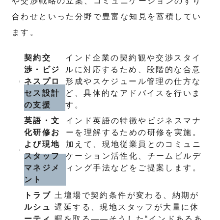
や交渉戦略の立案、コミュニケーションのすり
合わせといった分野で豊富な知見を蓄積してい
ます。
契約交
インド企業の契約観や交渉スタイ
渉・ビジ
ルに対応するため、段階的な合意
ネスプロ
形成やスケジュール管理の仕方な
セス設計
ど、具体的なアドバイスを行いま
の支援
す。
英語・文
インド英語の特徴やビジネスマナ
化研修お
ーを理解するための研修を実施。
よび現地
加えて、現地従業員とのコミュニ
スタッフ
ケーション活性化、チームビルデ
マネジメ
ィング手法などをご提案します。
ント
トラブ
土壇場で契約条件が変わる、納期が
ルシュ
遅延する、現地スタッフが大量に休
ーティ
暇を取る――そうした“インドあるあ