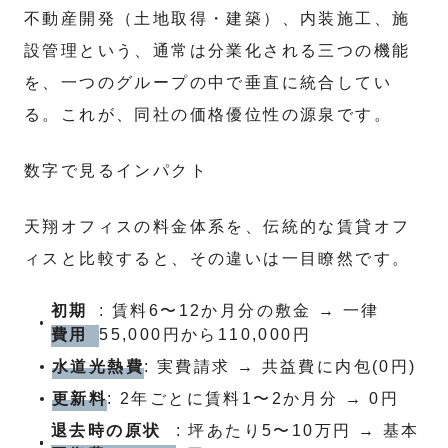
不動産開発（土地取得・建築）、内装施工、施
設管理という、通常は分業化される三つの機能
を、一つのグループの中で垂直に統合してい
る。これが、同社の価格優位性の源泉です。
数字で見るインパクト
天翔オフィスの料金体系を、伝統的な賃貸オフ
ィスと比較すると、その違いは一目瞭然です。
初期
: 賃料6〜12か月分の敷金 → 一律
費用
55,000円から110,000円
水道光熱費
: 実費請求 → 共益費に内包(0円)
更新料
: 2年ごとに賃料1〜2か月分 → 0円
退去時の原状
: 坪あたり5〜10万円 → 基本