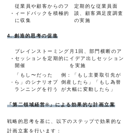
従業員や顧客からのフ
定期的な従業員面
ィードバックを積極的
談、顧客満足度調査
に収集
の実施
4. 創造的思考の促進
ブレインストーミング
月1回、部門横断のア
セッションを定期的に
イデア出しセッション
開催
を実施
「もし〜だった
例：「もし主要取引先が
ら」のシナリオプ
倒産したら」「もし為替
ランニングを行う
が大幅に変動したら」
「第二領域経営®」による効果的な計画立案
戦略的思考を基に、以下のステップで効果的な
計画立案を行います：