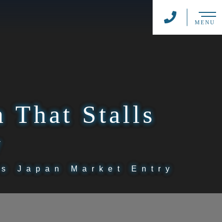
MENU
 That Stalls
y
ls Japan Market Entry