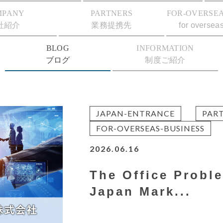
MPANY
PARTNERS
FOR-OVERSEA
社紹介
業務提携先
for oversea
BLOG
INFORMATION
ブログ
制度ご紹介
JAPAN-ENTRANCE
PAR
FOR-OVERSEAS-BUSINESS
2026.06.16
The Office Proble
Japan Mark...