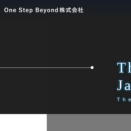
T
J
Th