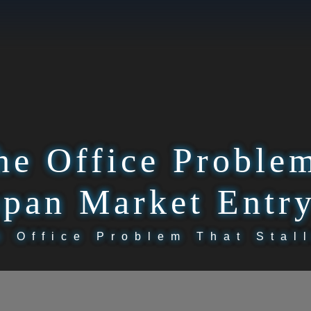
he Office Problem
apan Market Entr
e Office Problem That Stal