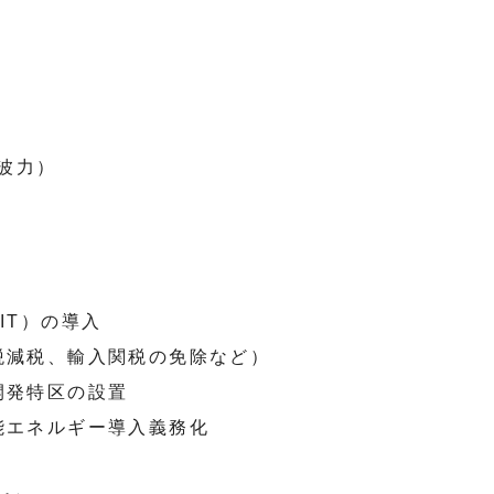
波力）
IT）の導入
税減税、輸入関税の免除など）
開発特区の設置
能エネルギー導入義務化