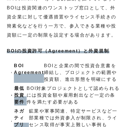
BOIは投資関連のワンストップ窓口として、外
資企業に対して優遇措置やライセンス手続きの
簡素化などを行う一方で、参入できる業種や投
資額に一定の制限を設定する場合があります。
BOIの投資許可（Agreement）と外資規制
BOI
BOIと企業の間で投資合意書を
Agreement
締結し、プロジェクトの範囲や
投資額、進出形態を明確にする
最低
BOI対象プロジェクトとして認められる
投資
には投資金額や雇用創出など一定の条
要件
件を満たす必要がある
ネガ
鉱業や軍事関連、特定サービスなど一
ティ
部業種では外資参入が制限され、ライ
ブリ
センス取得が事実上難しい事例も