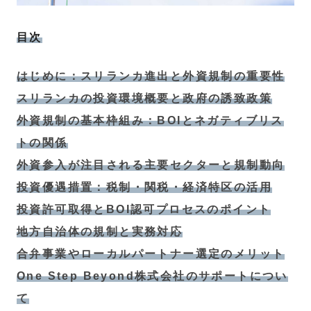
目次
はじめに：スリランカ進出と外資規制の重要性
スリランカの投資環境概要と政府の誘致政策
外資規制の基本枠組み：BOIとネガティブリス
トの関係
外資参入が注目される主要セクターと規制動向
投資優遇措置：税制・関税・経済特区の活用
投資許可取得とBOI認可プロセスのポイント
地方自治体の規制と実務対応
合弁事業やローカルパートナー選定のメリット
One Step Beyond株式会社のサポートについ
て