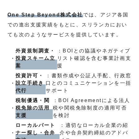
One Step Beyond株式会社
では、アジア各国
での進出支援実績をもとに、スリランカにおい
ても次のようなサービスを提供しています。
外資規制調査・
：BOIとの協議やネガティブ
投資スキーム立
リスト確認を含む事業計画支
案
援
投資許可・
：書類作成や公証人手配、行政窓
設立手続き
口とのコミュニケーションを一括
代行
サポート
税制優遇・関
：BOI Agreementによる法人
税免除の活用
税や関税免除制度の適用可否
支援
を検討
ローカルパート
：適切なローカル企業の紹
ナー探し・合弁
介や合弁契約締結のアドバ