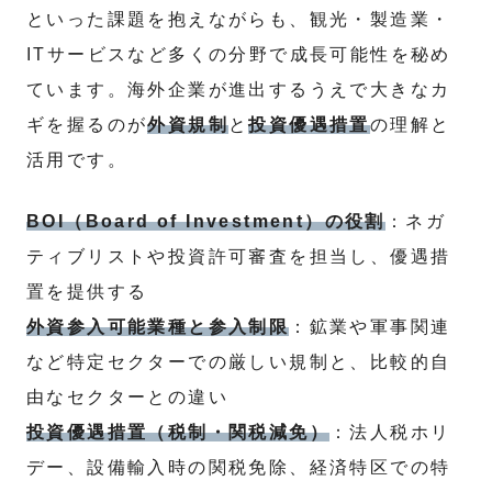
といった課題を抱えながらも、観光・製造業・
ITサービスなど多くの分野で成長可能性を秘め
ています。海外企業が進出するうえで大きなカ
ギを握るのが
外資規制
と
投資優遇措置
の理解と
活用です。
BOI（Board of Investment）の役割
：ネガ
ティブリストや投資許可審査を担当し、優遇措
置を提供する
外資参入可能業種と参入制限
：鉱業や軍事関連
など特定セクターでの厳しい規制と、比較的自
由なセクターとの違い
投資優遇措置（税制・関税減免）
：法人税ホリ
デー、設備輸入時の関税免除、経済特区での特