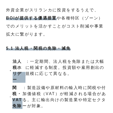
外資企業がスリランカに投資をするうえで、
BOIが提供する優遇措置
や各種特区（ゾーン）
でのメリットを活かすことがコスト削減や事業
拡大に繋がります。
5.1 法人税・関税の免除・減免
法人
：一定期間、法人税を免除または大幅
税ホ
に軽減する制度。投資額や雇用創出の
リデ
規模に応じて異なる。
ー
関
：製造設備や原材料の輸入時に関税や付
税・
加価値税（VAT）が軽減される場合があ
VAT
る。主に輸出向けの製造業や特定セクタ
免除
ーが対象。