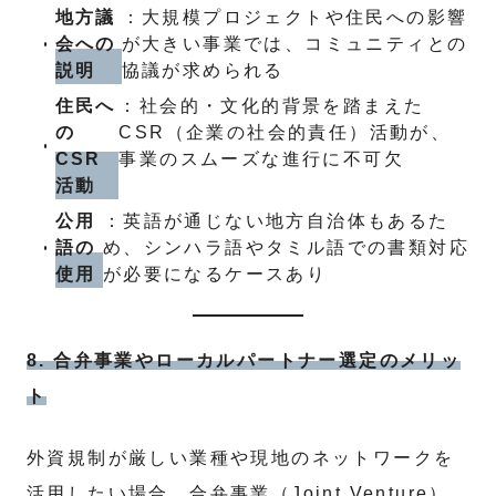
地方議
：大規模プロジェクトや住民への影響
会への
が大きい事業では、コミュニティとの
説明
協議が求められる
住民へ
：社会的・文化的背景を踏まえた
の
CSR（企業の社会的責任）活動が、
CSR
事業のスムーズな進行に不可欠
活動
公用
：英語が通じない地方自治体もあるた
語の
め、シンハラ語やタミル語での書類対応
使用
が必要になるケースあり
8. 合弁事業やローカルパートナー選定のメリッ
ト
外資規制が厳しい業種や現地のネットワークを
活用したい場合、合弁事業（Joint Venture）