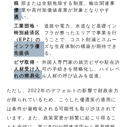
税
部または全額免除する制度。輸出関連事
優
業や高付加価値産業が対象となりやす
遇
い。
工業団地・
道路や電力、水道など基礎イン
特別経済区
フラが整ったエリアで事業を行
（EPZ）の
うことで、コスト削減とスムー
インフラ優
ズな生産体制の構築が期待でき
先提供
る。
ビザ取得・
外国人専門家の就労ビザや駐在許
人材受け入
可の手続きを簡略化し、ハイレベ
れの簡易化
ル人材の呼び込みを促進。
ただし、2022年のデフォルトの影響で財政余力
が限られているため、こうした優遇策の適用に
は条件が厳格化される可能性も取り沙汰されて
います。また、政策変更が頻繁に起こり得るこ
とを念頭に、常にBOIや関連省庁から最新情報