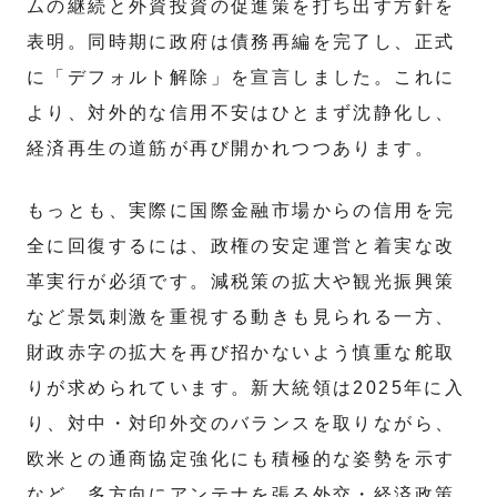
ムの継続と外資投資の促進策を打ち出す方針を
表明。同時期に政府は債務再編を完了し、正式
に「デフォルト解除」を宣言しました。これに
より、対外的な信用不安はひとまず沈静化し、
経済再生の道筋が再び開かれつつあります。
もっとも、実際に国際金融市場からの信用を完
全に回復するには、政権の安定運営と着実な改
革実行が必須です。減税策の拡大や観光振興策
など景気刺激を重視する動きも見られる一方、
財政赤字の拡大を再び招かないよう慎重な舵取
りが求められています。新大統領は2025年に入
り、対中・対印外交のバランスを取りながら、
欧米との通商協定強化にも積極的な姿勢を示す
など、多方向にアンテナを張る外交・経済政策