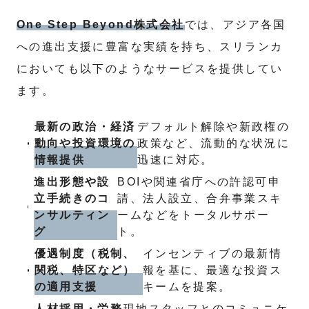
One Step Beyond株式会社
では、アジア各国
への進出支援に豊富な実績を持ち、スリランカ
においても以下のようなサービスを提供してい
ます。
最新の政治・経済
デフォルト解除や新政権の
動向や投資環境の
政策など、流動的な状況に
情報提供
迅速に対応。
進出形態や設
BOIや関連省庁への許認可申
立手続きのコ
請、法人設立、合弁事業スキ
ンサルティン
ームなどをトータルサポー
グ
ト。
優遇制度（税制、
インセンティブの最新情
関税、特区など）
報を基に、最適な投資ス
の適用支援
キームを提案。
人材採用・労務
現地スタッフとのコミュニケ