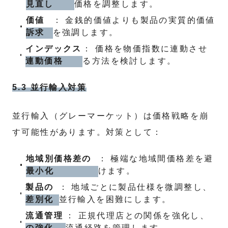
見直し
価格を調整します。
価値
： 金銭的価値よりも製品の実質的価値
訴求
を強調します。
インデックス
： 価格を物価指数に連動させ
連動価格
る方法を検討します。
5.3 並行輸入対策
並行輸入（グレーマーケット）は価格戦略を崩
す可能性があります。対策として：
地域別価格差の
： 極端な地域間価格差を避
最小化
けます。
製品の
： 地域ごとに製品仕様を微調整し、
差別化
並行輸入を困難にします。
流通管理
： 正規代理店との関係を強化し、
の強化
流通経路を管理します。