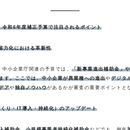
・令和6年度補正予算で注目されるポイント
X、省力化における革新性
・中小企業庁関連の予算では、
「新事業進出補助金」
ます。ここでは、中小企業が異業種への進出
や
デジタ
デア
や
独自ノウハウ
があるかが審査の重要ポイントと
のづくり・IT導入・持続化）のアップデート
導入補助金
、
小規模事業者持続化補助金
などでも、例年