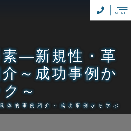
MENU
要素―新規性・革
紹介～成功事例か
ック～
具体的事例紹介～成功事例から学ぶ