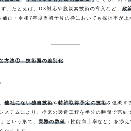
ます。たとえば、DX対応や脱炭素技術の導入など、
政
度補正・令和7年度当初予算の枠においても採択率が上
な方法①：技術面の差別化
得
、
他社にない独自技術
や
特許取得予定の技術
を強調す
システムにより、従来の製造工程を半分の時間で完結
品」という形で、
実際の数値
（性能向上率など）を添え
くなります。