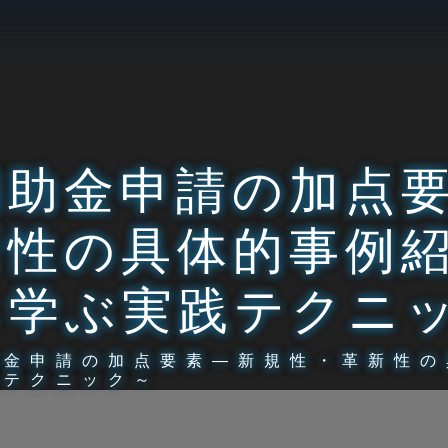
補助金申請の加点
新性の具体的事例
ら学ぶ実践テクニ
助金申請の加点要素―新規性・革新性の
践テクニック～