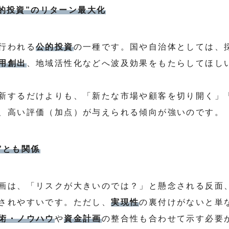
“公的投資”のリターン最大化
行われる
公的投資
の一種です。国や自治体としては、
用創出
、地域活性化などへ波及効果をもたらしてほし
新するだけよりも、「新たな市場や顧客を切り開く」
、高い評価（加点）が与えられる傾向が強いのです。
性”とも関係
画は、「リスクが大きいのでは？」と懸念される反面
されやすいです。ただし、
実現性
の裏付けがないと単な
術・ノウハウ
や
資金計画
の整合性も合わせて示す必要