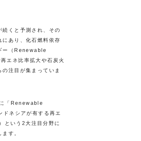
が続くと予測され、その
れにあり、化石燃料依存
Renewable
かで再エネ比率拡大や石炭火
らの注目が集まっていま
Renewable
かりに、インドネシアが有する再エ
al）という2大注目分野に
します。