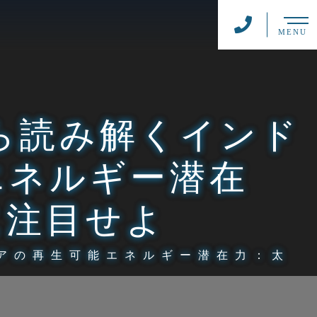
MENU
から読み解くインド
エネルギー潜在
に注目せよ
シアの再生可能エネルギー潜在力：太