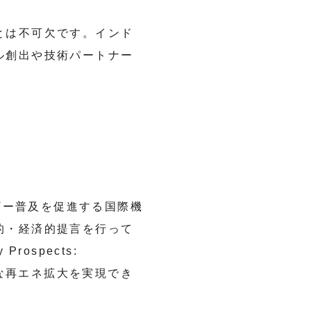
とは不可欠です。インド
ル創出や技術パートナー
能エネルギー普及を促進する国際機
的・経済的提言を行って
rospects:
に大幅な再エネ拡大を実現でき