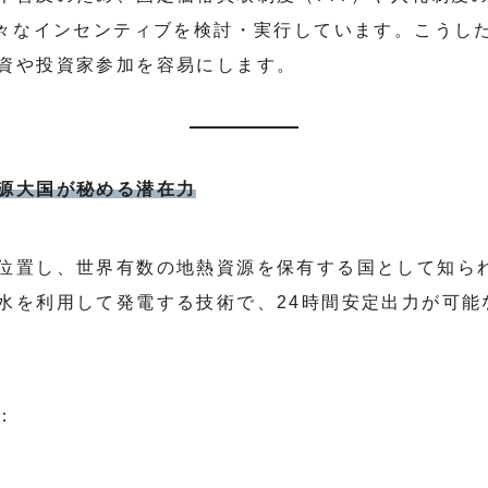
様々なインセンティブを検討・実行しています。こうし
資や投資家参加を容易にします。
源大国が秘める潜在力
位置し、世界有数の地熱資源を保有する国として知ら
水を利用して発電する技術で、24時間安定出力が可能
：