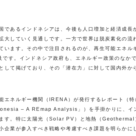
国であるインドネシアは、今後も人口増加と経済成長
拡大していく見通しです。一方で世界は脱炭素化の流
います。その中で注目されるのが、再生可能エネルギー（
）の普及です。インドネシア政府も、エネルギー政策のな
として掲げており、その「潜在力」に対して国内外か
エネルギー機関（IRENA）が発行するレポート（特に「
: Indonesia – A REmap Analysis」）を手掛
。特に太陽光（Solar PV）と地熱（Geotherm
小企業が参入すべき戦略や考慮すべき課題を明らかに