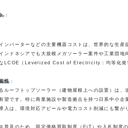
ト
：
インバーターなどの主要機器コストは、世界的な生産
インドネシアでも大規模メガソーラー案件や工業団地
OE（Levelized Cost of Electricity：
能性
：
るルーフトップソーラー（建物屋根上への設置）は、
有望です。特に商業施設や製造拠点を持つ日系中小企
導入は、環境対応アピールや電力コスト削減にも繋が
ネ普及のため、固定価格買取制度（FiT）や入札制度