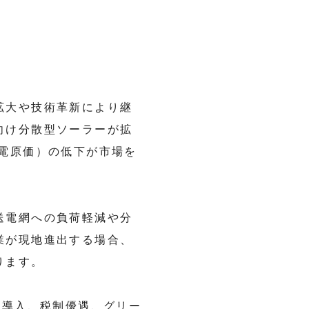
拡大や技術革新により継
向け分散型ソーラーが拡
均等化発電原価）の低下が市場を
送電網への負荷軽減や分
業が現地進出する場合、
ります。
の導入、税制優遇、グリー