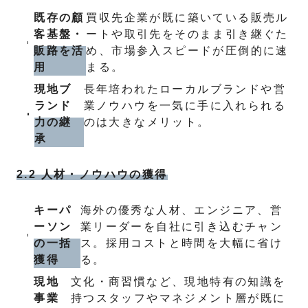
既存の顧
買収先企業が既に築いている販売ル
客基盤・
ートや取引先をそのまま引き継ぐた
販路を活
め、市場参入スピードが圧倒的に速
用
まる。
現地ブ
長年培われたローカルブランドや営
ランド
業ノウハウを一気に手に入れられる
力の継
のは大きなメリット。
承
2.2 人材・ノウハウの獲得
キーパ
海外の優秀な人材、エンジニア、営
ーソン
業リーダーを自社に引き込むチャン
の一括
ス。採用コストと時間を大幅に省け
獲得
る。
現地
文化・商習慣など、現地特有の知識を
事業
持つスタッフやマネジメント層が既に