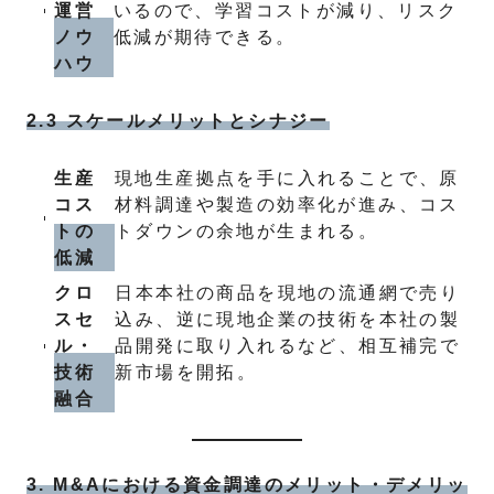
運営
いるので、学習コストが減り、リスク
ノウ
低減が期待できる。
ハウ
2.3 スケールメリットとシナジー
生産
現地生産拠点を手に入れることで、原
コス
材料調達や製造の効率化が進み、コス
トの
トダウンの余地が生まれる。
低減
クロ
日本本社の商品を現地の流通網で売り
スセ
込み、逆に現地企業の技術を本社の製
ル・
品開発に取り入れるなど、相互補完で
技術
新市場を開拓。
融合
3. M&Aにおける資金調達のメリット・デメリッ