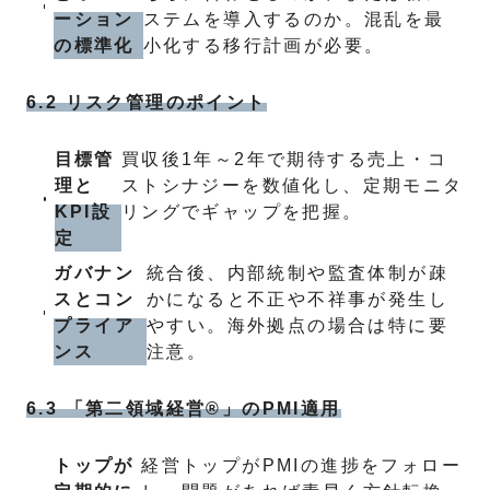
ーション
ステムを導入するのか。混乱を最
の標準化
小化する移行計画が必要。
6.2 リスク管理のポイント
目標管
買収後1年～2年で期待する売上・コ
理と
ストシナジーを数値化し、定期モニタ
KPI設
リングでギャップを把握。
定
ガバナン
統合後、内部統制や監査体制が疎
スとコン
かになると不正や不祥事が発生し
プライア
やすい。海外拠点の場合は特に要
ンス
注意。
6.3 「第二領域経営®」のPMI適用
トップが
経営トップがPMIの進捗をフォロー