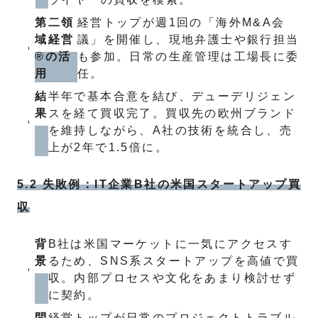
第二領
経営トップが週1回の「海外M&A会
域経営
議」を開催し、現地弁護士や銀行担当
®の活
も参加。日常の生産管理は工場長に委
用
任。
結
半年で基本合意を結び、デューデリジェン
果
スを経て買収完了。買収先の欧州ブランド
を維持しながら、A社の技術を統合し、売
上が2年で1.5倍に。
5.2 失敗例：IT企業B社の米国スタートアップ買
収
背
B社は米国マーケットに一気にアクセスす
景
るため、SNS系スタートアップを高値で買
収。内部プロセスや文化をあまり検討せず
に契約。
問
経営トップが日常のプロジェクトトラブル