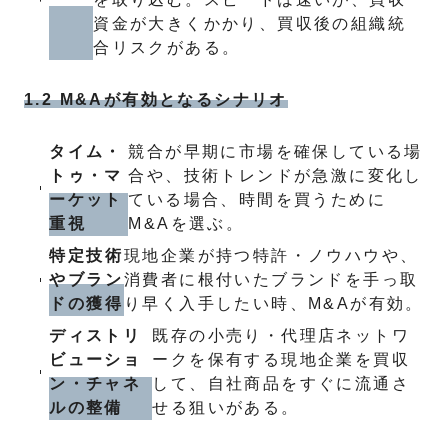
資金が大きくかかり、買収後の組織統
合リスクがある。
1.2 M&Aが有効となるシナリオ
タイム・
競合が早期に市場を確保している場
トゥ・マ
合や、技術トレンドが急激に変化し
ーケット
ている場合、時間を買うために
重視
M&Aを選ぶ。
特定技術
現地企業が持つ特許・ノウハウや、
やブラン
消費者に根付いたブランドを手っ取
ドの獲得
り早く入手したい時、M&Aが有効。
ディストリ
既存の小売り・代理店ネットワ
ビューショ
ークを保有する現地企業を買収
ン・チャネ
して、自社商品をすぐに流通さ
ルの整備
せる狙いがある。