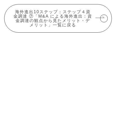
海外進出10ステップ：ステップ４資
金調達 ⑦「M&A による海外進出：資
金調達の観点から見たメリット・デ
メリット」一覧に戻る