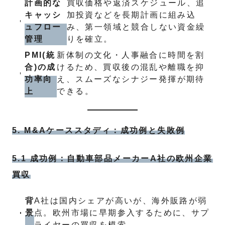
計画的な
買収価格や返済スケジュール、追
キャッシ
加投資などを長期計画に組み込
ュフロー
み、第一領域と競合しない資金繰
管理
りを確立。
PMI(統
新体制の文化・人事融合に時間を割
合)の成
けるため、買収後の混乱や離職を抑
功率向
え、スムーズなシナジー発揮が期待
上
できる。
5. M&Aケーススタディ：成功例と失敗例
5.1 成功例：自動車部品メーカーA社の欧州企業
買収
背
A社は国内シェアが高いが、海外販路が弱
景
点。欧州市場に早期参入するために、サプ
ライヤーの買収を模索。