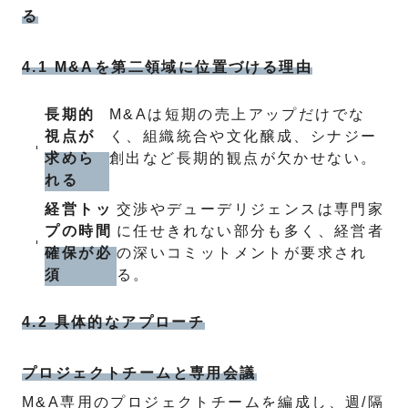
る
4.1 M&Aを第二領域に位置づける理由
長期的
M&Aは短期の売上アップだけでな
視点が
く、組織統合や文化醸成、シナジー
求めら
創出など長期的観点が欠かせない。
れる
経営トッ
交渉やデューデリジェンスは専門家
プの時間
に任せきれない部分も多く、経営者
確保が必
の深いコミットメントが要求され
須
る。
4.2 具体的なアプローチ
プロジェクトチームと専用会議
M&A専用のプロジェクトチームを編成し、週/隔