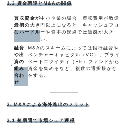
1.3 資金調達とM&Aの関係
買収資金が
中小企業の場合、買収費用が数億
最初の大き
円以上になると、キャッシュフロ
なハードル
ーや資本の観点で圧迫感が大き
い。
融資
M&Aのスキームによっては銀行融資や
や出
ベンチャーキャピタル（VC）、プライ
資の
ベートエクイティ（PE）ファンドから
組み
資金を集めるなど、複数の選択肢が存
合わ
在する。
せ
2. M&Aによる海外進出のメリット
2.1 短期間で市場シェア獲得