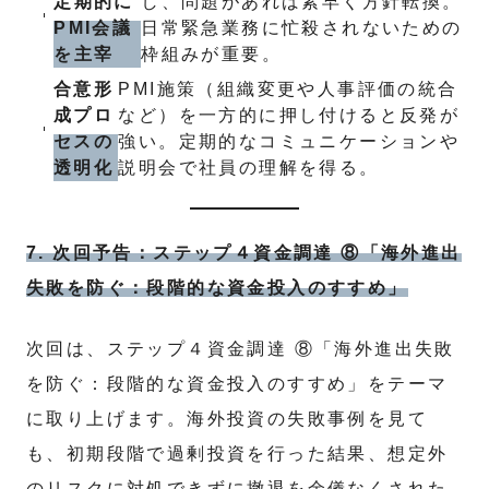
定期的に
し、問題があれば素早く方針転換。
PMI会議
日常緊急業務に忙殺されないための
を主宰
枠組みが重要。
合意形
PMI施策（組織変更や人事評価の統合
成プロ
など）を一方的に押し付けると反発が
セスの
強い。定期的なコミュニケーションや
透明化
説明会で社員の理解を得る。
7. 次回予告：ステップ４資金調達 ⑧「海外進出
失敗を防ぐ：段階的な資金投入のすすめ」
次回は、ステップ４資金調達 ⑧「海外進出失敗
を防ぐ：段階的な資金投入のすすめ」をテーマ
に取り上げます。海外投資の失敗事例を見て
も、初期段階で過剰投資を行った結果、想定外
のリスクに対処できずに撤退を余儀なくされた