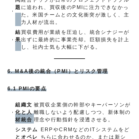
題
に追われ、買収後のPMIに注力できなかっ
た。米国チームとの文化衝突が激しく、主
力人材が流出。
結
買収費用が業績を圧迫し、統合シナジーが
果
出ずに最終的に事業売却。巨額損失を計上
し、社内士気も大幅に下がる。
6. M&A後の統合（PMI）とリスク管理
6.1 PMIの要点
組織文
被買収企業側の幹部やキーパーソンが
化と人
離職しないよう配慮しつつ、新体制の
材統合
理念や行動指針を浸透させる。
システム
ERPやCRMなどのITシステムをど
とオペレ
ちらに合わせるのか、または新シ