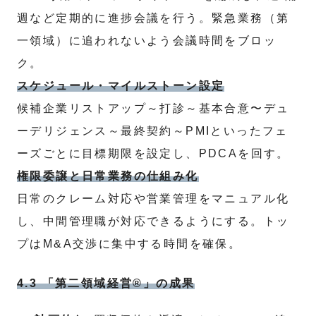
週など定期的に進捗会議を行う。緊急業務（第
一領域）に追われないよう会議時間をブロッ
ク。
スケジュール・マイルストーン設定
候補企業リストアップ～打診～基本合意〜デュ
ーデリジェンス～最終契約～PMIといったフェ
ーズごとに目標期限を設定し、PDCAを回す。
権限委譲と日常業務の仕組み化
日常のクレーム対応や営業管理をマニュアル化
し、中間管理職が対応できるようにする。トッ
プはM&A交渉に集中する時間を確保。
4.3 「第二領域経営®」の成果