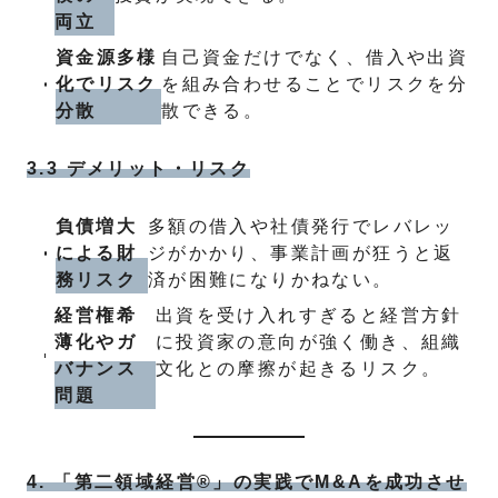
両立
資金源多様
自己資金だけでなく、借入や出資
化でリスク
を組み合わせることでリスクを分
分散
散できる。
3.3 デメリット・リスク
負債増大
多額の借入や社債発行でレバレッ
による財
ジがかかり、事業計画が狂うと返
務リスク
済が困難になりかねない。
経営権希
出資を受け入れすぎると経営方針
薄化やガ
に投資家の意向が強く働き、組織
バナンス
文化との摩擦が起きるリスク。
問題
4. 「第二領域経営®」の実践でM&Aを成功させ