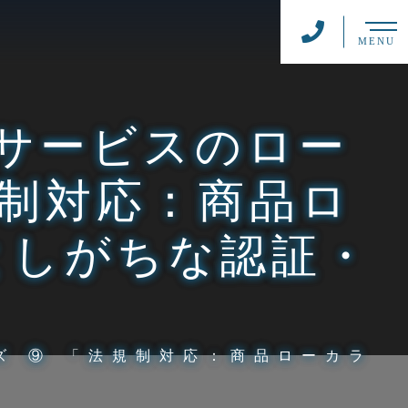
MENU
サービスのロー
規制対応：商品ロ
としがちな認証・
ズ ⑨ 「法規制対応：商品ローカラ