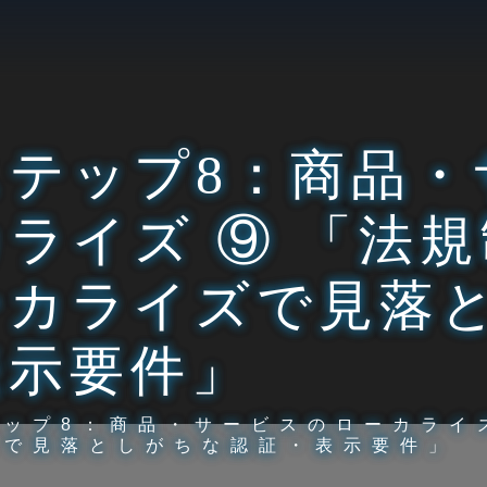
ステップ8：商品・
カライズ ⑨ 「法
ーカライズで見落
表示要件」
テップ8：商品・サービスのローカライ
ズで見落としがちな認証・表示要件」