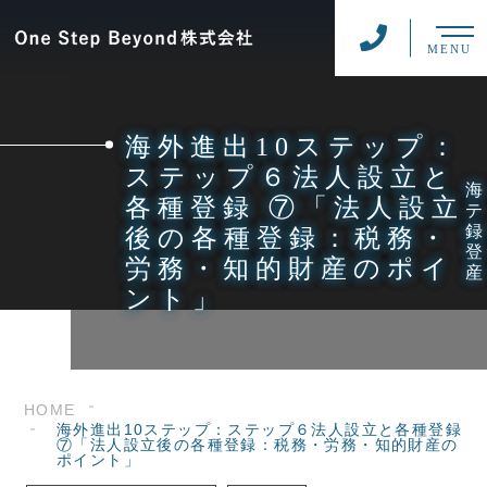
MENU
海外進出10ステップ：
ステップ６法人設立と
各種登録 ⑦「法人設立
後の各種登録：税務・
労務・知的財産のポイ
ント」
HOME
海外進出10ステップ：ステップ６法人設立と各種登録
⑦「法人設立後の各種登録：税務・労務・知的財産の
ポイント」