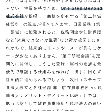
わけではないが、後から必ず対応しなければな
らない」性質を持つため、
One Step Beyond
株式会社
が提唱し、商標を所有する「第二領域
経営®」の視点が活きてきます。日常業務（第
一領域）に忙殺されると、税務関連や知財保護
など“緊急ではないが重要”な分野が後回しにさ
れがちで、結果的にリスクやコストが膨らむケ
ースが少なくありません。“第二領域会議”を定
期的に開催し、こうした登録・届出の進捗を最
優先で確認する仕組みを作れば、後手に回らず
計画的に進められるでしょう。次回（ステップ
６法人設立と各種登録 ⑧「駐在員事務所 vs 現
地法人：メリット・デメリット比較」）では、
拠点形態として駐在員事務所と現地法人の違い