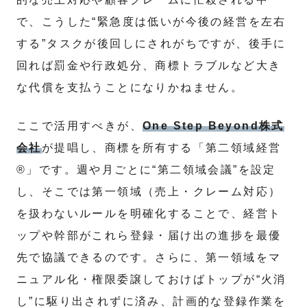
で、こうした“緊急度は低いが今後の経営を左右
する”タスクが後回しにされがちですが、後手に
回れば罰金や行政処分、商標トラブルなど大き
な代償を支払うことになりかねません。
ここで活用すべきが、
One Step Beyond株式
会社
が提唱し、商標を所有する「第二領域経営
®」です。週や月ごとに“第二領域会議”を設定
し、そこでは第一領域（売上・クレーム対応）
を扱わないルールを明確化することで、経営ト
ップや幹部がこれら登録・届け出の進捗を最優
先で協議できるのです。さらに、第一領域をマ
ニュアル化・権限委譲しておけばトップが“火消
し”に駆り出されずに済み、計画的な登録作業を