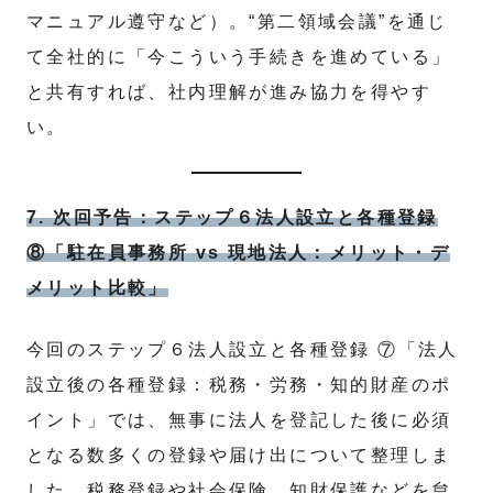
マニュアル遵守など）。“第二領域会議”を通じ
て全社的に「今こういう手続きを進めている」
と共有すれば、社内理解が進み協力を得やす
い。
7. 次回予告：ステップ６法人設立と各種登録
⑧「駐在員事務所 vs 現地法人：メリット・デ
メリット比較」
今回のステップ６法人設立と各種登録 ⑦「法人
設立後の各種登録：税務・労務・知的財産のポ
イント」では、無事に法人を登記した後に必須
となる数多くの登録や届け出について整理しま
した。税務登録や社会保険、知財保護などを怠