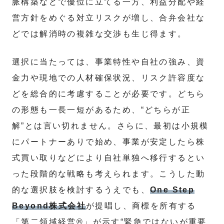
脈構築などで優位に立てる一方、利益分配や経
営方針をめぐる対立リスクが増し、合弁会社な
どでは解消時の複雑な交渉も生じ得ます。
選択に当たっては、事業特性や自社の強み、資
金力や現地での人材確保状況、リスク許容度な
どを総合的に考慮することが必要です。どちら
の形態も一長一短があるため、“どちらが正
解”とは言い切れません。さらに、最初は小規模
にパートナーありで始め、事業が安定したら株
式買い取りなどにより自社単独へ移行するとい
った段階的な戦略も考えられます。こうした動
的な選択肢を検討するうえでも、
One Step
Beyond株式会社
が提唱し、商標を所有する
「第二領域経営®」が示す“緊急ではないが重要