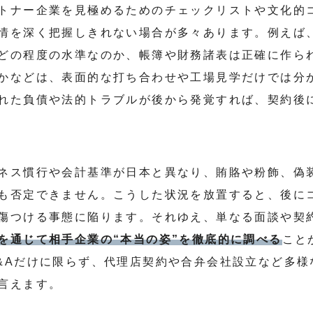
トナー企業を見極めるためのチェックリストや文化的
情を深く把握しきれない場合が多々あります。例えば
どの程度の水準なのか、帳簿や財務諸表は正確に作ら
かなどは、表面的な打ち合わせや工場見学だけでは分
れた負債や法的トラブルが後から発覚すれば、契約後
ネス慣行や会計基準が日本と異なり、賄賂や粉飾、偽
も否定できません。こうした状況を放置すると、後に
傷つける事態に陥ります。それゆえ、単なる面談や契
を通じて相手企業の“本当の姿”を徹底的に調べる
こと
&Aだけに限らず、代理店契約や合弁会社設立など多様
言えます。