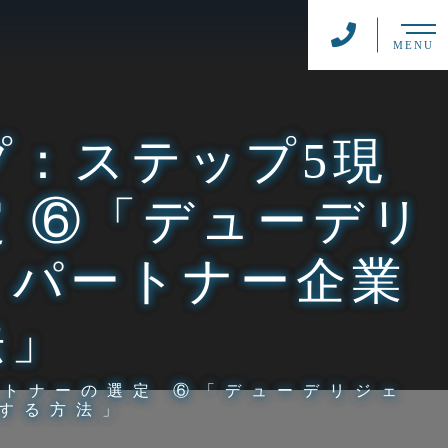
MENU
プ：ステップ5現
 ⑥「デューデリ
：パートナー企業
法」
ートナーの選定 ⑥「デューデリジェ
する方法」