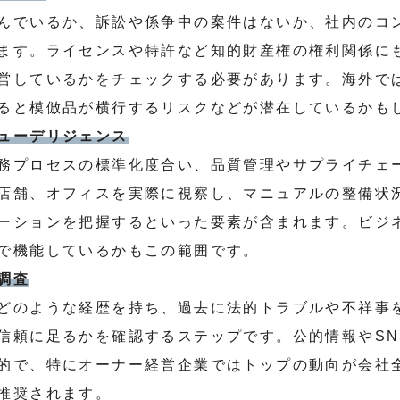
んでいるか、訴訟や係争中の案件はないか、社内のコ
ます。ライセンスや特許など知的財産権の権利関係に
営しているかをチェックする必要があります。海外で
ると模倣品が横行するリスクなどが潜在しているかも
ューデリジェンス
務プロセスの標準化度合い、品質管理やサプライチェ
店舗、オフィスを実際に視察し、マニュアルの整備状
ーションを把握するといった要素が含まれます。ビジ
で機能しているかもこの範囲です。
調査
どのような経歴を持ち、過去に法的トラブルや不祥事
信頼に足るかを確認するステップです。公的情報やSN
的で、特にオーナー経営企業ではトップの動向が会社
推奨されます。