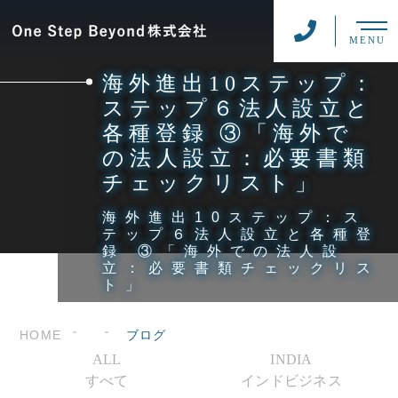
MENU
海外進出10ステップ：
ステップ６法人設立と
各種登録 ③「海外で
の法人設立：必要書類
チェックリスト」
海外進出10ステップ：ス
テップ６法人設立と各種登
録 ③「海外での法人設
立：必要書類チェックリス
ト」
HOME
ブログ
ALL
INDIA
すべて
インドビジネス