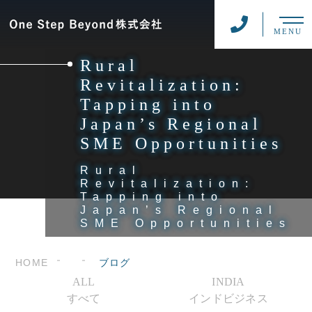
MENU
Rural
Revitalization:
Tapping into
Japan’s Regional
SME Opportunities
Rural
Revitalization:
Tapping into
Japan’s Regional
SME Opportunities
HOME
ブログ
ALL
INDIA
すべて
インドビジネス