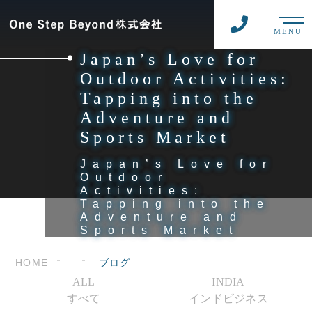
MENU
Japan’s Love for
Outdoor Activities:
Tapping into the
Adventure and
Sports Market
Japan’s Love for
Outdoor
Activities:
Tapping into the
Adventure and
Sports Market
HOME
ブログ
ALL
INDIA
すべて
インドビジネス